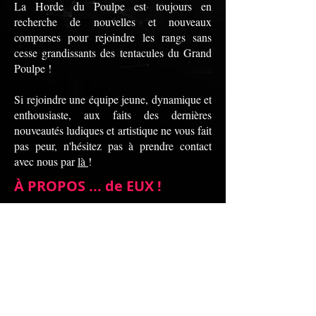
La Horde du Poulpe est toujours en
recherche de nouvelles et nouveaux
comparses pour rejoindre les rangs sans
cesse grandissants des tentacules du Grand
Poulpe !
Si rejoindre une équipe jeune, dynamique et
enthousiaste, aux faits des dernières
nouveautés ludiques et artistique ne vous fait
pas peur, n'hésitez pas à prendre contact
avec nous par
là
!
À PROPOS ... de EUX !
Nous travaillons régulièrement avec un
grand nombre d'entreprises, d'associations,
de structures et de particuliers dans toute la
France, qui ont eu raison de faire confiance
à la Horde du Poulpe pour leurs évènements
et leurs animations en tout genre !