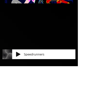
Speedrunners
Aujourd'hui, nous vous proposons
d'aller vite, très vite, d'être une
comète humaine universelle. Nous
allons découvrir un jeu vidéo au
rythme effréné et au style impeccable,