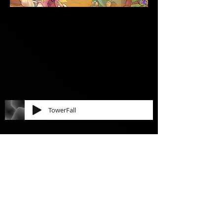
TowerFall
Aujourd'hui, nous allons commencer
cette nouvelle saison sur les chapeaux
de roues ! Pliez vos arcs et aiguisez
vos flèches, ça va décocher sévère.
Que vous soyez seul à plusieurs,