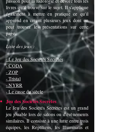
passion pour la ludologie et dévore tous les
livres qu'il trouve sur le sujet. Il s'applique
également à mettre en pratique ce qu'il
apprend en créant plusieurs jeux dont on
peut trouver les présentations sur cette
page.
Liste des jeux :
- Le Jeu des Sociétés Secrètes
- CODA
- ZOP
- Tristal
- NYRR
- Le casse du siècle
Jeu des Sociétés Secrètes
Le Jeu des Sociétés Secrètes est un grand
jeu jouable lors de salons ou d'évènements
similaires. Il consiste à une lutte entre trois
équipes, les Reptiliens, les Illuminatis et