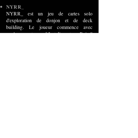
NYRR_
NYRR_ est un jeu de cartes solo
d'exploration de donjon et de deck
building. Le joueur commence avec
quelques cartes en début d'aventure. Puis il
explore les différentes salles du donjon
générées aléatoirement et doit résoudre les
différentes épreuves qui arrivent devant lui
: combats, évènements spéciaux,
rencontres avec un marchand, découverte
de trésor et surtout sortie ! Le donjon est
constitué de plusieurs étages à explorer et
d'un boss final à affronter.
Chaque évènement apportera une
récompense : des cartes Trouvaille - qui
représentent l'équipement et le matériel -
ou des cartes Compétence - qui
représentent les capacités acquises pendant
l'aventure. Le joueur constitue ainsi son